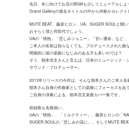
先日、冬に向けてお店のBGMも少しリニューアルしよ
Grand Galleryの過去タイトルの中から何枚かセレク
MUTE BEAT、藤原ヒロシ、UA、SUGER SOUL
おそらく僕と同世代でしょう。
UAの「情熱」「悲しみジョニー」「甘い運命」など、
ご本人の名前は知らなくても、プロデュースされた曲
間接的に彼の楽曲になじみのある方も多いのでは？
そう、朝本浩文さんと言えば、日本のミュージック・
サウンド・プロデューサー。
2013年リリースの今作は、そんな朝本さんのご本人
朝本さん自身の作曲家としての楽曲にフォーカスをあ
ご自身の演奏による、朝本浩文楽曲カバー集です。
収録曲も名曲揃い。
UAの「情熱」、「ミルクティー」、藤原ヒロシの「NATUR
SUGER SOULの「悲しみの花に」、そしてMUTE BEA