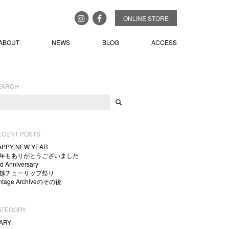
ONLINE STORE
ABOUT
NEWS
BLOG
ACCESS
EARCH
ECENT POSTS
APPY NEW YEAR
年もありがとうございました
d Anniversary
越チューリップ祭り
intage Archiveのその後
ATEGORY
IARY