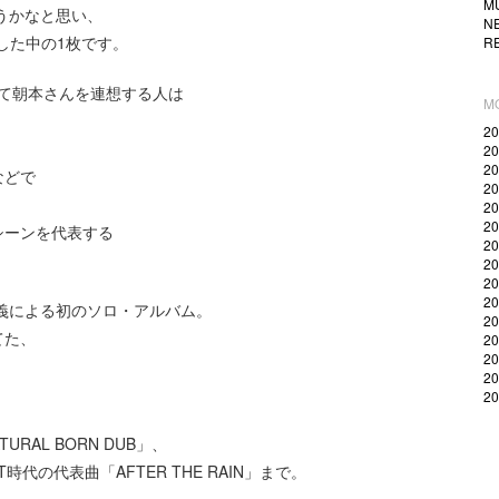
M
うかなと思い、
N
トした中の1枚です。
R
と聞いて朝本さんを連想する人は
M
2
2
2
などで
2
2
2
シーンを代表する
2
2
2
2
名義による初のソロ・アルバム。
2
てた、
2
2
2
2
AL BORN DUB」、
T時代の代表曲「AFTER THE RAIN」まで。