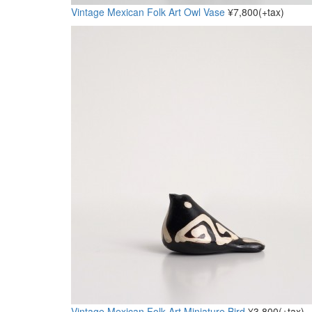
Vintage Mexican Folk Art Owl Vase
¥7,800(+tax)
Vintage Mexican Folk Art Miniature Bird
¥3,800(+tax)