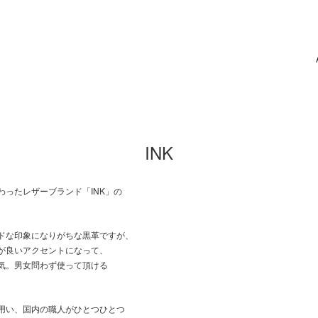
INK
わったレザーブランド「INK」の
。
ドな印象になりがちな黒革ですが、
が良いアクセントになって、
気。男女問わず使って頂ける
。
用い、国内の職人がひとつひとつ