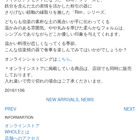
鉄分を含んだ土の表情を活かした粉引の器に
さりげない錆釉の縁取りを施した「Rim」シリーズ。
どちらも信楽の素朴な土の風合いが手に伝わってくる
温かみのある雰囲気。やや丸みを帯びた柔らかなフォルムは、
シンプルでありながらどこか優しい印象を与えてくれます。
温かい料理が恋しくなってくる季節。
こんな信楽焼の器で食事を楽しんでみてはいかがでしょうか？
オンラインショッピングは
こちら
。
＊オンラインストアに掲載している商品は、店頭でも同時に販売
しております。
入れ違いで売り切れの場合はご了承くださいませ。
20161106
NEW ARRIVALS
,
NEWS
PREV
NEXT
INFORMARTION
オンラインストア
WHOLEとは
店舗へのアクセス